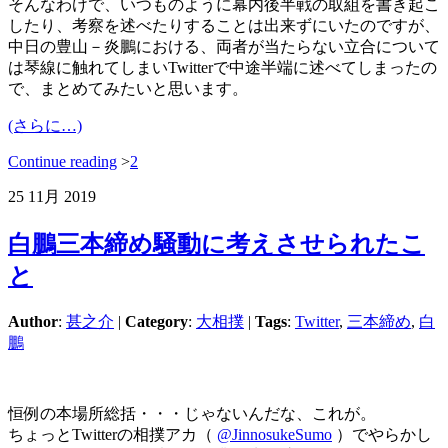
そんなわけで、いつものように幕内後半戦の取組を書き起こ
したり、考察を述べたりすることは出来ずにいたのですが、
中日の豊山－炎鵬における、両者が当たらない立合について
は琴線に触れてしまいTwitterで中途半端に述べてしまったの
で、まとめてみたいと思います。
(さらに…)
Continue reading
>
2
25
11月
2019
白鵬三本締め騒動に考えさせられたこ
と
Author
:
甚之介
|
Category
:
大相撲
|
Tags
:
Twitter
,
三本締め
,
白
鵬
恒例の本場所総括・・・じゃないんだな、これが。
ちょっとTwitterの相撲アカ（
@JinnosukeSumo
）でやらかし