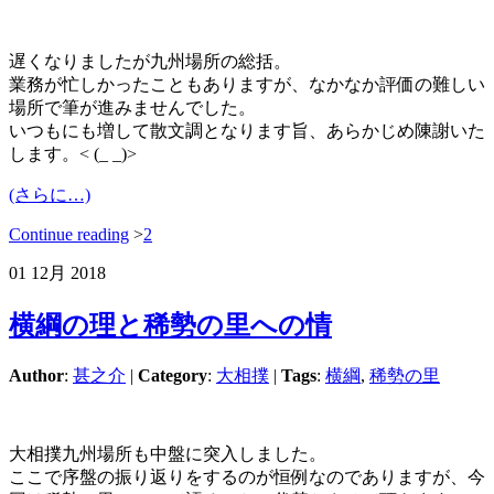
遅くなりましたが九州場所の総括。
業務が忙しかったこともありますが、なかなか評価の難しい
場所で筆が進みませんでした。
いつもにも増して散文調となります旨、あらかじめ陳謝いた
します。< (_ _)>
(さらに…)
Continue reading
>
2
01
12月
2018
横綱の理と稀勢の里への情
Author
:
甚之介
|
Category
:
大相撲
|
Tags
:
横綱
,
稀勢の里
大相撲九州場所も中盤に突入しました。
ここで序盤の振り返りをするのが恒例なのでありますが、今