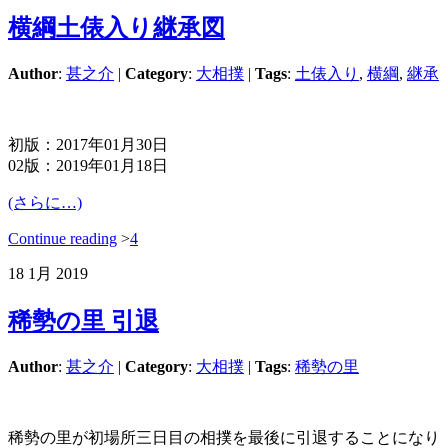
横綱土俵入り継承図
Author
:
甚之介
|
Category
:
大相撲
|
Tags
:
土俵入り
,
横綱
,
継承
初版：2017年01月30日
02版：2019年01月18日
(さらに…)
Continue reading
>
4
18
1月
2019
稀勢の里 引退
Author
:
甚之介
|
Category
:
大相撲
|
Tags
:
稀勢の里
稀勢の里が初場所三日目の相撲を最後に引退することになり