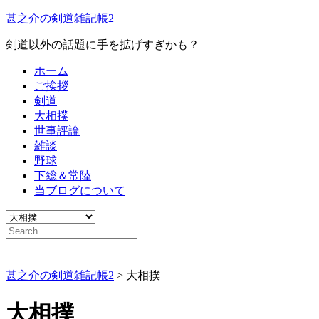
甚之介の剣道雑記帳2
剣道以外の話題に手を拡げすぎかも？
ホーム
ご挨拶
剣道
大相撲
世事評論
雑談
野球
下総＆常陸
当ブログについて
甚之介の剣道雑記帳2
>
大相撲
大相撲