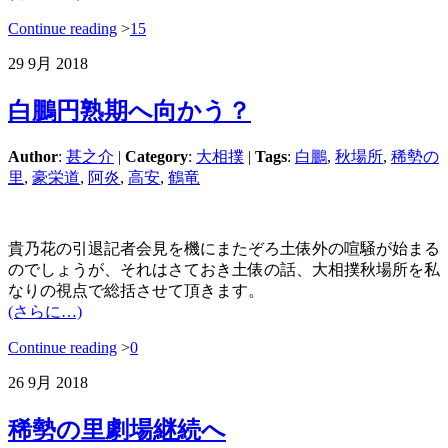
Continue reading
>
15
29
9月
2018
白鵬円熟期へ向かう？
Author
:
甚之介
|
Category
:
大相撲
|
Tags
:
白鵬
,
秋場所
,
稀勢の
里
,
豪栄道
,
阿炎
,
高安
,
鶴竜
貴乃花の引退記者会見を機にまたぞろ土俵外の喧騒が始まる
のでしょうが、それはさておき土俵の話、大相撲秋場所を私
なりの視点で総括させて頂きます。
(さらに…)
Continue reading
>
0
26
9月
2018
稀勢の里劇場継続へ