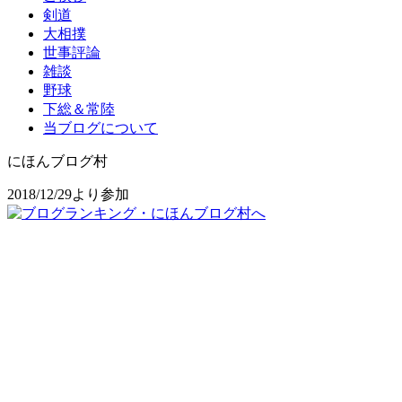
剣道
大相撲
世事評論
雑談
野球
下総＆常陸
当ブログについて
にほんブログ村
2018/12/29より参加