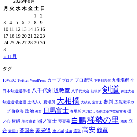
2026年8月
月
火
水
木
金
土
日
1
2
3
4
5
6
7
8
9
10
11
12
13
14
15
16
17
18
19
20
21
22
23
24
25
26
27
28
29
30
31
« 11月
タグ
プロ野球
カープ
九州場所
16WKC
Twitter
全
WordPress
ブログ
下妻剣志舘
剣道
八千代剣道教室
日本剣道選手権
八千代大会
初場所
剣道大会
大相撲
審判
夏場所
剣道道場連盟
広島東洋カ
土俵入り
大砂嵐
宝富士
日馬富士
政治
御嶽海
栃
ープ
春場所
教育
木刀による剣道基本技稽古法
稀勢の里
白鵬
照ノ富士
立
横綱
ノ心
琴奨菊
段位審査
稽古
高安
鶴竜
蒼国来
豪栄道
合
逸ノ城
選挙
素振り
遠藤