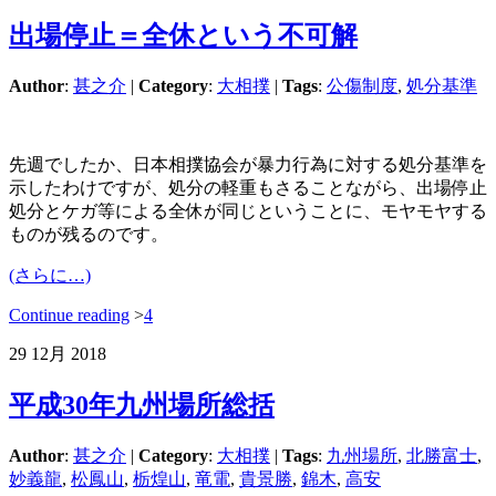
出場停止＝全休という不可解
Author
:
甚之介
|
Category
:
大相撲
|
Tags
:
公傷制度
,
処分基準
先週でしたか、日本相撲協会が暴力行為に対する処分基準を
示したわけですが、処分の軽重もさることながら、出場停止
処分とケガ等による全休が同じということに、モヤモヤする
ものが残るのです。
(さらに…)
Continue reading
>
4
29
12月
2018
平成30年九州場所総括
Author
:
甚之介
|
Category
:
大相撲
|
Tags
:
九州場所
,
北勝富士
,
妙義龍
,
松鳳山
,
栃煌山
,
竜電
,
貴景勝
,
錦木
,
高安