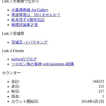
Link 2 大相撲つながり
小暮満寿雄 Art Gallery
発達障害は、治りませんか？
鈴木淳子✫製作日記
相撲評論家之頁
Link 3 茨城県
茨城王 -イバラキング
Link 4 Friends
too(ru)のブログ
ソロモン海の鬼神 with kanimimi,s戦隊
カウンター
544223
合計:
121
本日:
217
昨日:
1
現在:
カウント開始日:
2014年4月2日