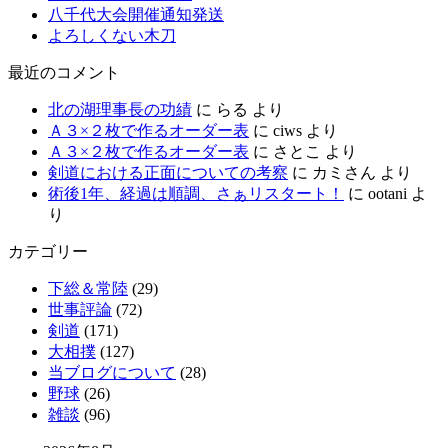
八千代大会開催通知発送
よろしくない木刀
最近のコメント
北の湖理事長の功績
に
らる
より
Ａ３×２枚で作るオーダー表
に
ciws
より
Ａ３×２枚で作るオーダー表
に
さとこ
より
剣道における正面についての考察
に
カミさん
より
術後1年、経過は順調、さぁリスタート！
に
ootani
よ
り
カテゴリー
下総＆常陸
(29)
世事評論
(72)
剣道
(171)
大相撲
(127)
当ブログについて
(28)
野球
(26)
雑談
(96)