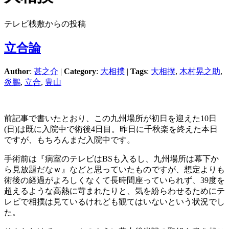
テレビ桟敷からの投稿
立合論
Author
:
甚之介
|
Category
:
大相撲
|
Tags
:
大相撲
,
木村晃之助
,
炎鵬
,
立合
,
豊山
前記事で書いたとおり、この九州場所が初日を迎えた10日
(日)は既に入院中で術後4日目。昨日に千秋楽を終えた本日
ですが、もちろんまだ入院中です。
手術前は『病室のテレビはBSも入るし、九州場所は幕下か
ら見放題だなｗ』などと思っていたものですが、想定よりも
術後の経過がよろしくなくて長時間座っていられず、39度を
超えるような高熱に苛まれたりと、気を紛らわせるためにテ
レビで相撲は見ているけれども観てはいないという状況でし
た。