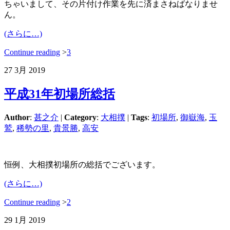
ちゃいまして、その片付け作業を先に済まさねばなりませ
ん。
(さらに…)
Continue reading
>
3
27
3月
2019
平成31年初場所総括
Author
:
甚之介
|
Category
:
大相撲
|
Tags
:
初場所
,
御嶽海
,
玉
鷲
,
稀勢の里
,
貴景勝
,
高安
恒例、大相撲初場所の総括でございます。
(さらに…)
Continue reading
>
2
29
1月
2019