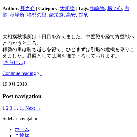
Author
:
甚之介
|
Category
:
大相撲
|
Tags
:
御嶽海
,
栃ノ心
,
白
鵬
,
秋場所
,
稀勢の里
,
豪栄道
,
高安
,
鶴竜
大相撲秋場所は十日目を終えました。中盤戦を経て終盤戦へ
と向かうところ。
稀勢の里は勝ち越しを得て、ひとまずは引退の危機を乗りこ
えました。贔屓としては胸を撫で下ろしております。
(さらに…)
Continue reading
>
1
19
9月
2018
Post navigation
1
2
3
…
11
Next →
Sidebar navigation
ホーム
ご挨拶