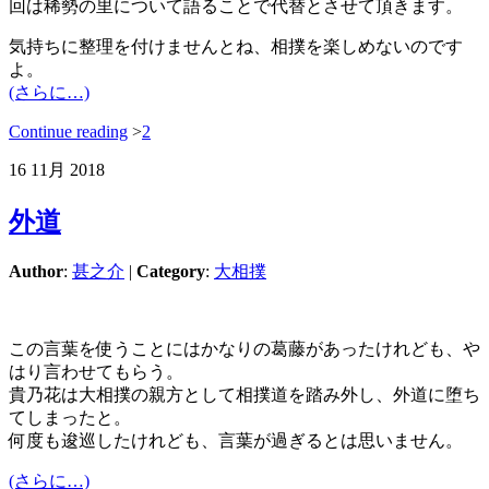
回は稀勢の里について語ることで代替とさせて頂きます。
気持ちに整理を付けませんとね、相撲を楽しめないのです
よ。
(さらに…)
Continue reading
>
2
16
11月
2018
外道
Author
:
甚之介
|
Category
:
大相撲
この言葉を使うことにはかなりの葛藤があったけれども、や
はり言わせてもらう。
貴乃花は大相撲の親方として相撲道を踏み外し、外道に堕ち
てしまったと。
何度も逡巡したけれども、言葉が過ぎるとは思いません。
(さらに…)