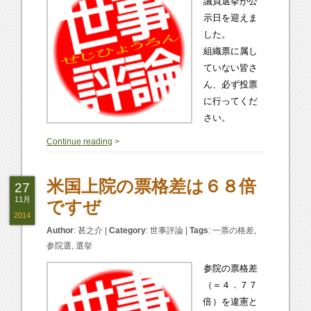
議員選挙が公
示日を迎えま
した。
組織票に属し
ていない皆さ
ん、必ず投票
に行ってくだ
さい。
0
Continue reading
>
米国上院の票格差は６８倍
27
11月
ですぜ
2014
Author
:
甚之介
|
Category
:
世事評論
|
Tags
:
一票の格差
,
参院選
,
選挙
参院の票格差
（＝４．７７
倍）を違憲と