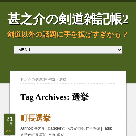
甚之介の剣道雑記帳2
剣道以外の話題に手を拡げすぎかも？
甚之介の剣道雑記帳2
>
選挙
Tag Archives:
選挙
町長選挙
21
1月
Author
:
甚之介
|
Category
:
下総＆常陸
,
世事評論
|
Tags
:
2019
八千代町長選挙
,
政治
,
選挙