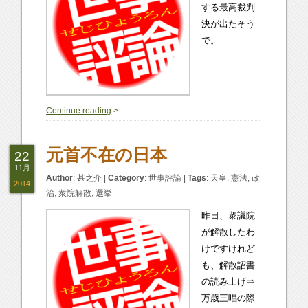
する最高裁判
決が出たそう
で。
2
Continue reading
>
元首不在の日本
22
11月
Author
:
甚之介
|
Category
:
世事評論
|
Tags
:
天皇
,
憲法
,
政
2014
治
,
衆院解散
,
選挙
昨日、衆議院
が解散したわ
けですけれど
も、解散詔書
の読み上げ⇒
万歳三唱の際