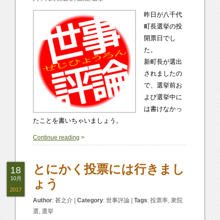
昨日が八千代
町長選挙の投
開票日でし
た。
新町長が選出
されましたの
で、選挙前お
よび選挙中に
は書けなかっ
たことを書いちゃいましょう。
0
Continue reading
>
とにかく投票には行きまし
18
10月
ょう
2017
Author
:
甚之介
|
Category
:
世事評論
|
Tags
:
投票率
,
衆院
選
,
選挙