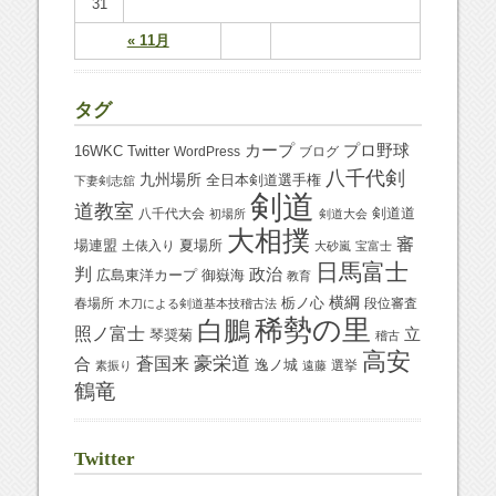
31
« 11月
タグ
プロ野球
カープ
16WKC
Twitter
WordPress
ブログ
八千代剣
九州場所
全日本剣道選手権
下妻剣志舘
剣道
道教室
八千代大会
剣道道
初場所
剣道大会
大相撲
審
夏場所
場連盟
土俵入り
大砂嵐
宝富士
日馬富士
判
政治
御嶽海
広島東洋カープ
教育
横綱
栃ノ心
春場所
段位審査
木刀による剣道基本技稽古法
稀勢の里
白鵬
照ノ富士
立
琴奨菊
稽古
高安
蒼国来
豪栄道
合
逸ノ城
選挙
素振り
遠藤
鶴竜
Twitter