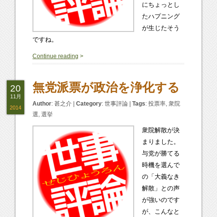
にちょっとし
たハプニング
が生じたそう
ですね。
0
Continue reading
>
無党派票が政治を浄化する
20
11月
Author
:
甚之介
|
Category
:
世事評論
|
Tags
:
投票率
,
衆院
2014
選
,
選挙
衆院解散が決
まりました。
与党が勝てる
時機を選んで
の「大義なき
解散」との声
が強いのです
が、こんなと