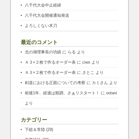
八千代大会中止経緯
八千代大会開催通知発送
よろしくない木刀
最近のコメント
北の湖理事長の功績
に
らる
より
Ａ３×２枚で作るオーダー表
に
ciws
より
Ａ３×２枚で作るオーダー表
に
さとこ
より
剣道における正面についての考察
に
カミさん
より
術後1年、経過は順調、さぁリスタート！
に
ootani
より
カテゴリー
下総＆常陸
(29)