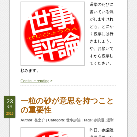
選挙のたびに
書いている気
がしますけれ
ども、とにか
く投票には行
きましょう。
や、お願いで
すから投票し
てください。
頼みます。
3
Continue reading
>
一粒の砂が意思を持つこと
23
6月
の重要性
2016
Author
:
甚之介
|
Category
:
世事評論
|
Tags
:
参院選
,
選挙
昨日、参議院