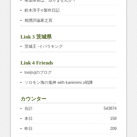
発達障害は、治りませんか？
鈴木淳子✫製作日記
相撲評論家之頁
Link 3 茨城県
茨城王 -イバラキング
Link 4 Friends
too(ru)のブログ
ソロモン海の鬼神 with kanimimi,s戦隊
カウンター
合計:
543874
本日:
158
昨日:
209