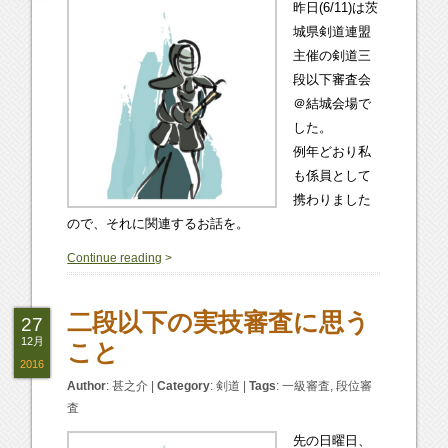
昨日(6/11)は茨
城県剣道連盟
主催の剣道三
段以下審査会
＠結城会場で
した。
例年どおり私
も係員として
携わりました
ので、それに関連するお話を。
0
Continue reading
>
二段以下の実技審査に思う
27
12月
こと
2016
Author
:
甚之介
|
Category
:
剣道
|
Tags
:
一級審査
,
段位審
査
先の日曜日、