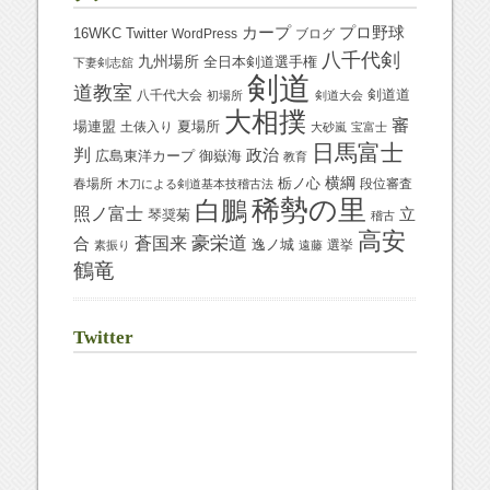
プロ野球
カープ
16WKC
Twitter
WordPress
ブログ
八千代剣
九州場所
全日本剣道選手権
下妻剣志舘
剣道
道教室
八千代大会
剣道道
初場所
剣道大会
大相撲
審
夏場所
場連盟
土俵入り
大砂嵐
宝富士
日馬富士
判
政治
御嶽海
広島東洋カープ
教育
横綱
栃ノ心
春場所
段位審査
木刀による剣道基本技稽古法
稀勢の里
白鵬
照ノ富士
立
琴奨菊
稽古
高安
蒼国来
豪栄道
合
逸ノ城
選挙
素振り
遠藤
鶴竜
Twitter