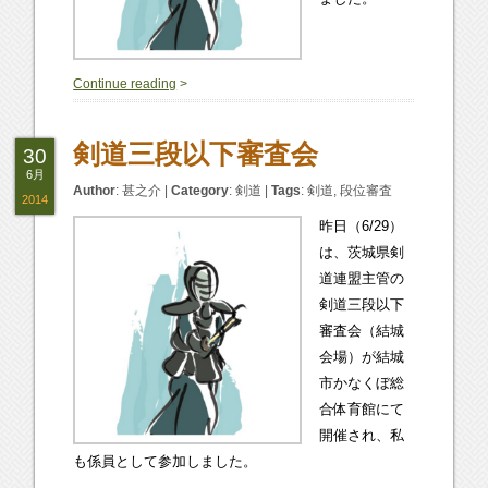
0
Continue reading
>
剣道三段以下審査会
30
6月
Author
:
甚之介
|
Category
:
剣道
|
Tags
:
剣道
,
段位審査
2014
昨日（6/29）
は、茨城県剣
道連盟主管の
剣道三段以下
審査会（結城
会場）が結城
市かなくぼ総
合体育館にて
開催され、私
も係員として参加しました。