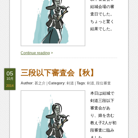
結城会場の審
査日でした。
ちょっと驚く
結果でした。
0
Continue reading
>
三段以下審査会【秋】
05
10月
Author
:
甚之介
|
Category
:
剣道
|
Tags
:
剣道
,
段位審査
2014
本日は結城で
剣道三段以下
審査会があ
り、娘を含む
教え子2人が初
段審査に臨み
ました。