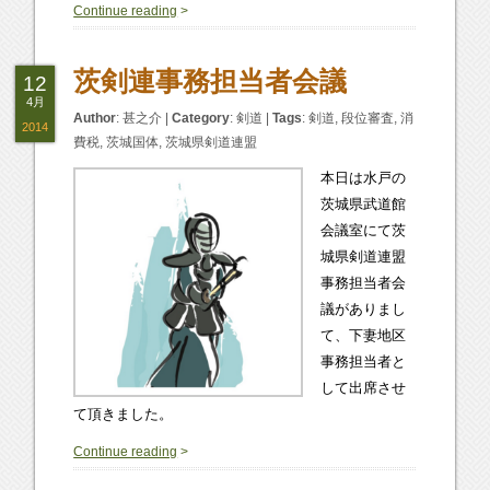
0
Continue reading
>
茨剣連事務担当者会議
12
4月
Author
:
甚之介
|
Category
:
剣道
|
Tags
:
剣道
,
段位審査
,
消
2014
費税
,
茨城国体
,
茨城県剣道連盟
本日は水戸の
茨城県武道館
会議室にて茨
城県剣道連盟
事務担当者会
議がありまし
て、下妻地区
事務担当者と
して出席させ
て頂きました。
0
Continue reading
>