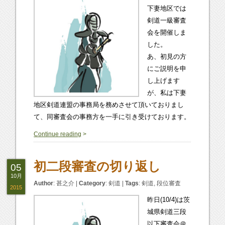
下妻地区では
剣道一級審査
会を開催しま
した。
あ、初見の方
にご説明を申
し上げます
が、私は下妻
地区剣道連盟の事務局を務めさせて頂いておりまし
て、同審査会の事務方を一手に引き受けております。
0
Continue reading
>
初二段審査の切り返し
05
10月
Author
:
甚之介
|
Category
:
剣道
|
Tags
:
剣道
,
段位審査
2015
昨日(10/4)は茨
城県剣道三段
以下審査会＠