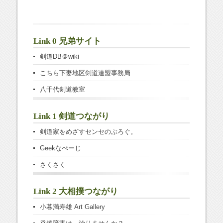
Link 0 兄弟サイト
剣道DB＠wiki
こちら下妻地区剣道連盟事務局
八千代剣道教室
Link 1 剣道つながり
剣道家をめざすセンセのぶろぐ。
Geekなぺーじ
さくさく
Link 2 大相撲つながり
小暮満寿雄 Art Gallery