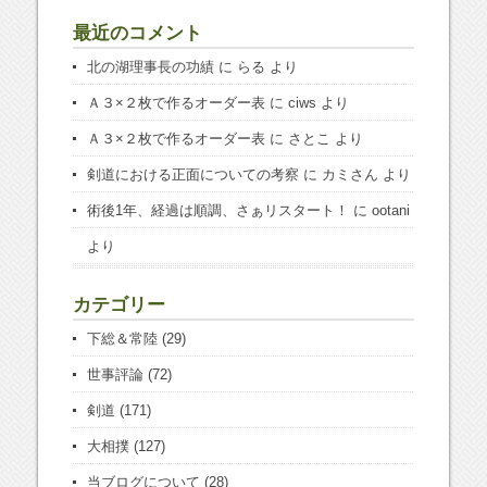
最近のコメント
北の湖理事長の功績
に
らる
より
Ａ３×２枚で作るオーダー表
に
ciws
より
Ａ３×２枚で作るオーダー表
に
さとこ
より
剣道における正面についての考察
に
カミさん
より
術後1年、経過は順調、さぁリスタート！
に
ootani
より
カテゴリー
下総＆常陸
(29)
世事評論
(72)
剣道
(171)
大相撲
(127)
当ブログについて
(28)