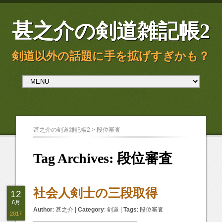
甚之介の剣道雑記帳2
剣道以外の話題に手を拡げすぎかも？
甚之介の剣道雑記帳2
>
段位審査
Tag Archives:
段位審査
社会人剣士の三段取得
12
6月
Author
:
甚之介
|
Category
:
剣道
|
Tags
:
段位審査
2017