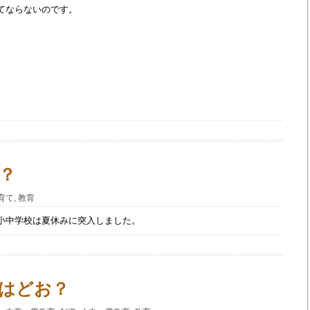
てならないのです。
0
？
育て
,
教育
小中学校は夏休みに突入しました。
0
はどお？