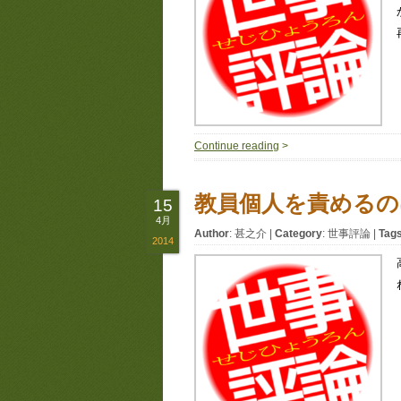
Continue reading
>
教員個人を責めるの
15
4月
Author
:
甚之介
|
Category
:
世事評論
|
Tag
2014