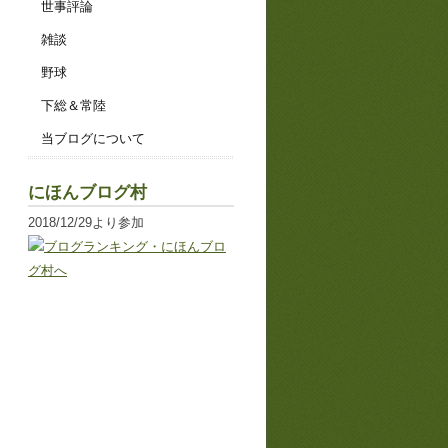
世事評論
雑談
野球
下総＆常陸
当ブログについて
にほんブログ村
2018/12/29より参加