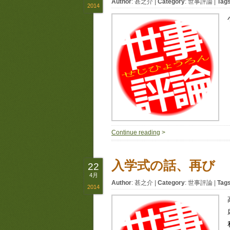
Author
:
甚之介
|
Category
:
世事評論
|
Tag
2014
Continue reading
>
入学式の話、再び
22
4月
Author
:
甚之介
|
Category
:
世事評論
|
Tag
2014