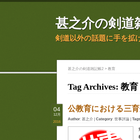
甚之介の剣道
剣道以外の話題に手を拡
甚之介の剣道雑記帳2
>
教育
Tag Archives:
教育
公教育における三育
04
12月
Author
:
甚之介
|
Category
:
世事評論
|
Tag
2016