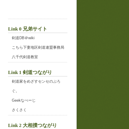
Link 0 兄弟サイト
剣道DB＠wiki
こちら下妻地区剣道連盟事務局
八千代剣道教室
Link 1 剣道つながり
剣道家をめざすセンセのぶろ
ぐ。
Geekなぺーじ
さくさく
Link 2 大相撲つながり