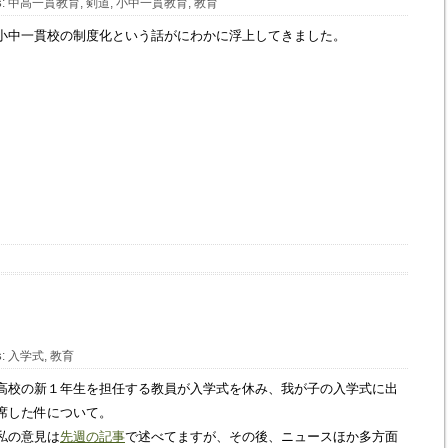
s
:
中高一貫教育
,
剣道
,
小中一貫教育
,
教育
小中一貫校の制度化という話がにわかに浮上してきました。
0
s
:
入学式
,
教育
高校の新１年生を担任する教員が入学式を休み、我が子の入学式に出
席した件について。
私の意見は
先週の記事
で述べてますが、その後、ニュースほか多方面