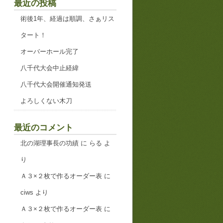
最近の投稿
術後1年、経過は順調、さぁリス
タート！
オーバーホール完了
八千代大会中止経緯
八千代大会開催通知発送
よろしくない木刀
最近のコメント
北の湖理事長の功績
に
らる
よ
り
Ａ３×２枚で作るオーダー表
に
ciws
より
Ａ３×２枚で作るオーダー表
に