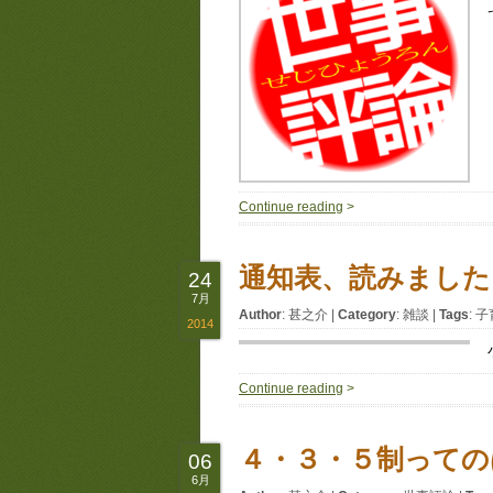
Continue reading
>
通知表、読みました
24
7月
Author
:
甚之介
|
Category
:
雑談
|
Tags
:
子
2014
Continue reading
>
４・３・５制っての
06
6月