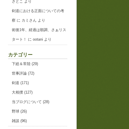
さとこ
より
剣道における正面についての考
察
に
カミさん
より
術後1年、経過は順調、さぁリス
タート！
に
ootani
より
カテゴリー
下総＆常陸
(29)
世事評論
(72)
剣道
(171)
大相撲
(127)
当ブログについて
(28)
野球
(26)
雑談
(96)