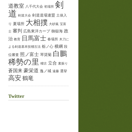
剣
道教室
八千代大会
初場所
道
剣道道場連盟
土俵入
剣道大会
大相撲
夏場所
り
大砂嵐
宝富
審判
政
御嶽海
広島東洋カープ
士
日馬富士
治
春場所
教育
木刀に
横綱
栃ノ心
段
よる剣道基本技稽古法
白鵬
照ノ富士
琴奨菊
位審査
稀勢の里
立合
稽古
素振り
蒼国来
豪栄道
逸ノ城
選挙
遠藤
高安
鶴竜
Twitter