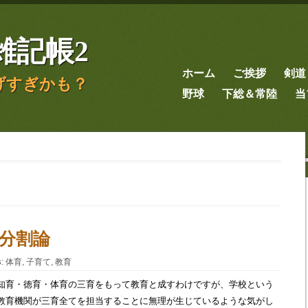
雑記帳2
ホーム
ご挨拶
剣道
げすぎかも？
野球
下総＆常陸
当
分割論
s
:
体育
,
子育て
,
教育
知育・徳育・体育の三育をもって教育と成すわけですが、学校という
教育機関が三育全てを担当することに無理が生じているような気がし