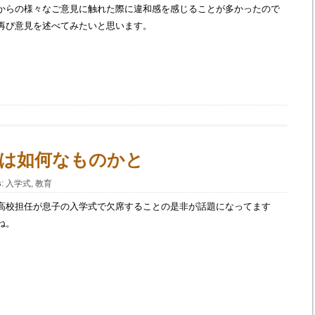
からの様々なご意見に触れた際に違和感を感じることが多かったので
再び意見を述べてみたいと思います。
2
は如何なものかと
s
:
入学式
,
教育
高校担任が息子の入学式で欠席することの是非が話題になってます
ね。