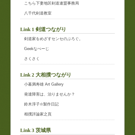
こちら下妻地区剣道連盟事務局
八千代剣道教室
Link 1 剣道つながり
剣道家をめざすセンセのぶろぐ。
Geekなぺーじ
さくさく
Link 2 大相撲つながり
小暮満寿雄 Art Gallery
発達障害は、治りませんか？
鈴木淳子✫製作日記
相撲評論家之頁
Link 3 茨城県