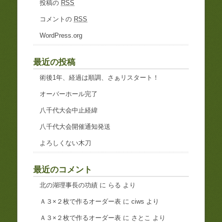
投稿の
RSS
コメントの
RSS
WordPress.org
最近の投稿
術後1年、経過は順調、さぁリスタート！
オーバーホール完了
八千代大会中止経緯
八千代大会開催通知発送
よろしくない木刀
最近のコメント
北の湖理事長の功績
に
らる
より
Ａ３×２枚で作るオーダー表
に
ciws
より
Ａ３×２枚で作るオーダー表
に
さとこ
より