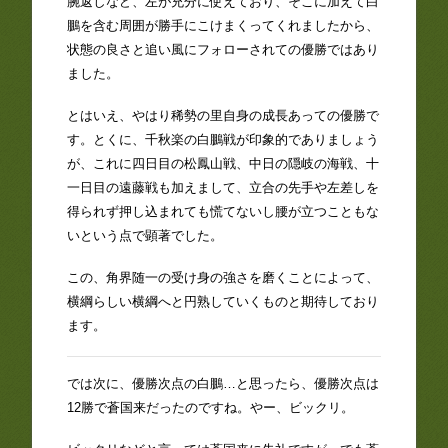
腕返しなど、左が充分に使えており、そこに加えて白
鵬を含む周囲が勝手にこけまくってくれましたから、
状態の良さと追い風にフォローされての優勝ではあり
ました。
とはいえ、やはり稀勢の里自身の成長あっての優勝で
す。とくに、千秋楽の白鵬戦が印象的でありましょう
が、これに四日目の松鳳山戦、中日の隠岐の海戦、十
一日目の遠藤戦も加えまして、立合の先手や左差しを
得られず押し込まれても慌てないし腰が立つこともな
いという点で顕著でした。
この、角界随一の受け身の強さを磨くことによって、
横綱らしい横綱へと円熟していくものと期待しており
ます。
では次に、優勝次点の白鵬…と思ったら、優勝次点は
12勝で蒼国来だったのですね。やー、ビックリ。