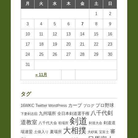
月
火
水
木
金
土
日
1
2
3
4
5
6
7
8
9
10
11
12
13
14
15
16
17
18
19
20
21
22
23
24
25
26
27
28
29
30
31
« 11月
タグ
プロ野球
カープ
16WKC
Twitter
WordPress
ブログ
八千代剣
九州場所
全日本剣道選手権
下妻剣志舘
剣道
道教室
八千代大会
剣道道
初場所
剣道大会
大相撲
審
夏場所
場連盟
土俵入り
大砂嵐
宝富士