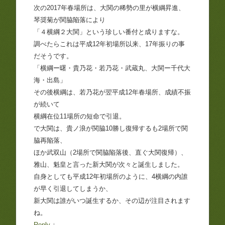
次の2017年春場所は、大関の稀勢の里が横綱昇進、
琴奨菊が関脇陥落により
「４横綱２大関」という珍しい番付と成りますな。
調べたらこれは平成12年初場所以来、17年振りの事
だそうです。
「横綱ー曙・貴乃花・若乃花・武蔵丸、大関ー千代大
海・出島」
その後横綱は、若乃花が翌平成12年春場所、成績不振
が続いて
横綱在位11場所の短命で引退。
で大関は、貴ノ浪が関脇10勝し復帰するも2場所で関
脇再陥落、
ほか武双山（2場所で関脇陥落後、直ぐ大関復帰）、
雅山、魁皇と言った新大関が次々と誕生しました。
自身としても平成12年初場所のように、4横綱の内誰
が早く引退してしまうか、
新大関は誰がいつ誕生するか、その辺が注目されます
ね。
Reply
↓