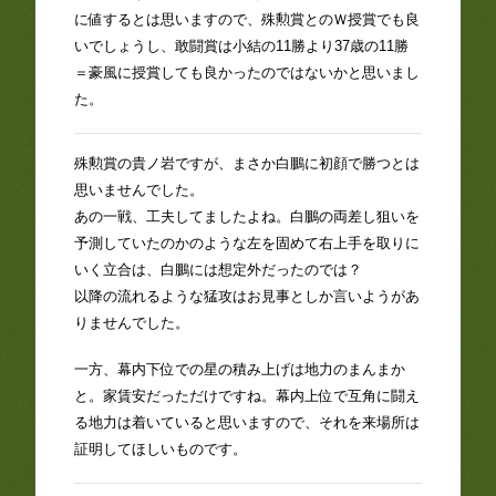
に値するとは思いますので、殊勲賞とのＷ授賞でも良
いでしょうし、敢闘賞は小結の11勝より37歳の11勝
＝豪風に授賞しても良かったのではないかと思いまし
た。
殊勲賞の貴ノ岩ですが、まさか白鵬に初顔で勝つとは
思いませんでした。
あの一戦、工夫してましたよね。白鵬の両差し狙いを
予測していたのかのような左を固めて右上手を取りに
いく立合は、白鵬には想定外だったのでは？
以降の流れるような猛攻はお見事としか言いようがあ
りませんでした。
一方、幕内下位での星の積み上げは地力のまんまか
と。家賃安だっただけですね。幕内上位で互角に闘え
る地力は着いていると思いますので、それを来場所は
証明してほしいものです。