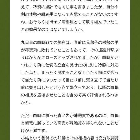
えて、稀勢の里評でも同じ事を書きましたが、自分不
利の体勢や組み手になっても慌てることがないのです
ね。おそらくは田子ノ浦部屋として取り組んでいたこ
との効果なのではないでしょうか。
九日目の白鵬戦での勝利は、直前に兄弟子の稀勢の里
が琴奨菊に敗れていたこともあって、その援護射撃ぶ
りばかりがクローズアップされてましたが、白鵬がい
つもより前に仕切る立合を見せたのに対し冷静に対応
した点と、まったく臆することなく当たり前に立合っ
て当たり前にぶつかって当たり前に突き立てて当たり
前に突き出したという点で際立っており、以降の白鵬
の相撲を崩壊させたことも含めて高く評価されるべき
かと。
ただ、白鵬に勝った貴ノ岩が殊勲賞であるのに、白鵬
と鶴竜に勝っている高安が殊勲賞を得られないことだ
けが不満です。
小結という番付での11勝とその相撲内容は充分敢闘賞