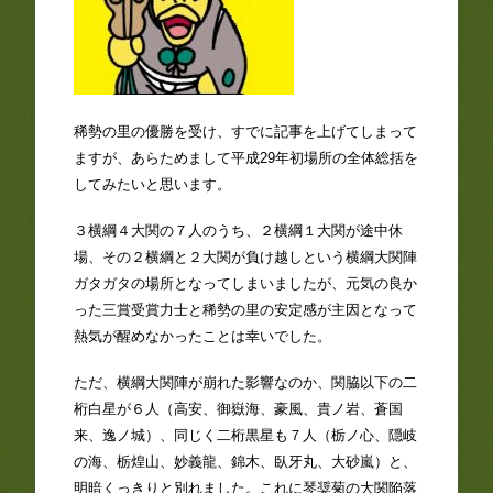
稀勢の里の優勝を受け、すでに記事を上げてしまって
ますが、あらためまして平成29年初場所の全体総括を
してみたいと思います。
３横綱４大関の７人のうち、２横綱１大関が途中休
場、その２横綱と２大関が負け越しという横綱大関陣
ガタガタの場所となってしまいましたが、元気の良か
った三賞受賞力士と稀勢の里の安定感が主因となって
熱気が醒めなかったことは幸いでした。
ただ、横綱大関陣が崩れた影響なのか、関脇以下の二
桁白星が６人（高安、御嶽海、豪風、貴ノ岩、蒼国
来、逸ノ城）、同じく二桁黒星も７人（栃ノ心、隠岐
の海、栃煌山、妙義龍、錦木、臥牙丸、大砂嵐）と、
明暗くっきりと別れました。これに琴奨菊の大関陥落