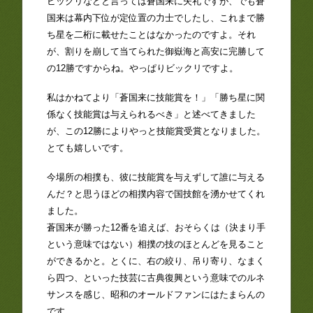
ビックリなどと言っては蒼国来に失礼ですが、でも蒼
国来は幕内下位が定位置の力士でしたし、これまで勝
ち星を二桁に載せたことはなかったのですよ。それ
が、割りを崩して当てられた御嶽海と高安に完勝して
の12勝ですからね。やっぱりビックリですよ。
私はかねてより「蒼国来に技能賞を！」「勝ち星に関
係なく技能賞は与えられるべき」と述べてきました
が、この12勝によりやっと技能賞受賞となりました。
とても嬉しいです。
今場所の相撲も、彼に技能賞を与えずして誰に与える
んだ？と思うほどの相撲内容で国技館を湧かせてくれ
ました。
蒼国来が勝った12番を追えば、おそらくは（決まり手
という意味ではない）相撲の技のほとんどを見ること
ができるかと。とくに、右の絞り、吊り寄り、なまく
ら四つ、といった技芸に古典復興という意味でのルネ
サンスを感じ、昭和のオールドファンにはたまらんの
です。