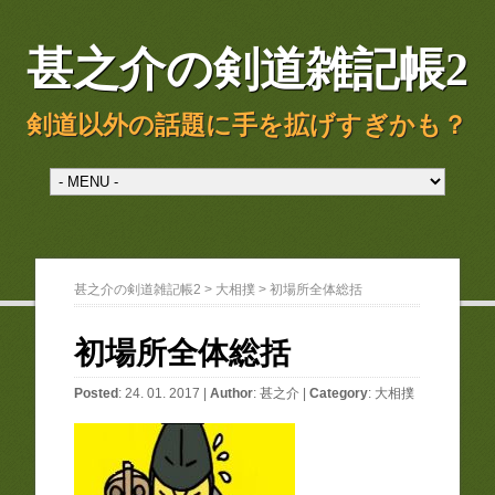
甚之介の剣道雑記帳2
剣道以外の話題に手を拡げすぎかも？
甚之介の剣道雑記帳2
>
大相撲
>
初場所全体総括
初場所全体総括
Posted
: 24. 01. 2017 |
Author
:
甚之介
|
Category
:
大相撲