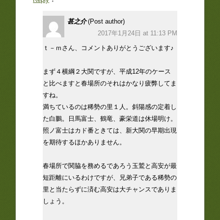
甚之介
(Post author)
2017年1月24日 at 11:13 PM
ｔ－ｍさん、コメントありがとうございます♪
まず４横綱２大関ですが、平成12年のケース
と比べますと春場所のそれはかなり疲弊してま
すね。
満ちているのは稀勢の里１人。斜陽感の定着し
た白鵬。日馬富士、鶴竜、豪栄道は休場明け。
照ノ富士はカド番ときては、新大関の早期出現
を期待するほかありません。
春場所で関脇を務めるであろう玉鷲と高安が最
短距離にいるわけですが、兄弟子である稀勢の
里と当たらずに済む高安は大チャンスでありま
しょう。