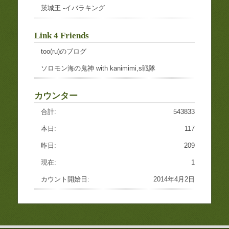
茨城王 -イバラキング
Link 4 Friends
too(ru)のブログ
ソロモン海の鬼神 with kanimimi,s戦隊
カウンター
合計:
543833
本日:
117
昨日:
209
現在:
1
カウント開始日:
2014年4月2日