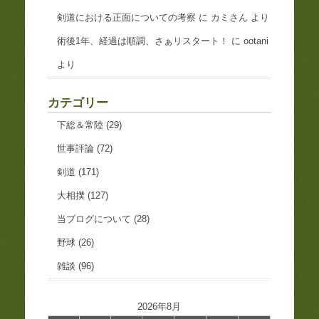
剣道における正面についての考察
に
カミさん
より
術後1年、経過は順調、さぁリスタート！
に
ootani
より
カテゴリー
下総＆常陸
(29)
世事評論
(72)
剣道
(171)
大相撲
(127)
当ブログについて
(28)
野球
(26)
雑談
(96)
2026年8月