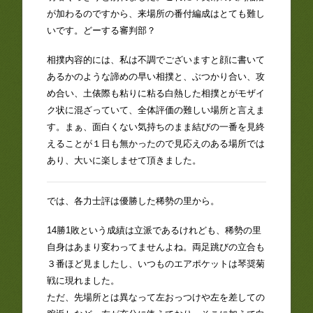
が加わるのですから、来場所の番付編成はとても難し
いです。どーする審判部？
相撲内容的には、私は不調でございますと顔に書いて
あるかのような諦めの早い相撲と、ぶつかり合い、攻
め合い、土俵際も粘りに粘る白熱した相撲とがモザイ
ク状に混ざっていて、全体評価の難しい場所と言えま
す。まぁ、面白くない気持ちのまま結びの一番を見終
えることが１日も無かったので見応えのある場所では
あり、大いに楽しませて頂きました。
では、各力士評は優勝した稀勢の里から。
14勝1敗という成績は立派であるけれども、稀勢の里
自身はあまり変わってませんよね。両足跳びの立合も
３番ほど見ましたし、いつものエアポケットは琴奨菊
戦に現れました。
ただ、先場所とは異なって左おっつけや左を差しての