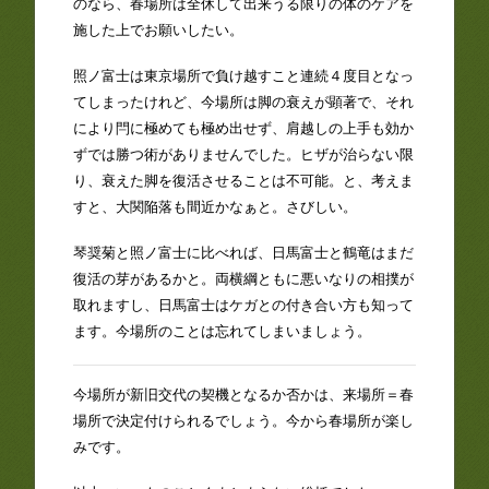
のなら、春場所は全休して出来うる限りの体のケアを
施した上でお願いしたい。
照ノ富士は東京場所で負け越すこと連続４度目となっ
てしまったけれど、今場所は脚の衰えが顕著で、それ
により閂に極めても極め出せず、肩越しの上手も効か
ずでは勝つ術がありませんでした。ヒザが治らない限
り、衰えた脚を復活させることは不可能。と、考えま
すと、大関陥落も間近かなぁと。さびしい。
琴奨菊と照ノ富士に比べれば、日馬富士と鶴竜はまだ
復活の芽があるかと。両横綱ともに悪いなりの相撲が
取れますし、日馬富士はケガとの付き合い方も知って
ます。今場所のことは忘れてしまいましょう。
今場所が新旧交代の契機となるか否かは、来場所＝春
場所で決定付けられるでしょう。今から春場所が楽し
みです。