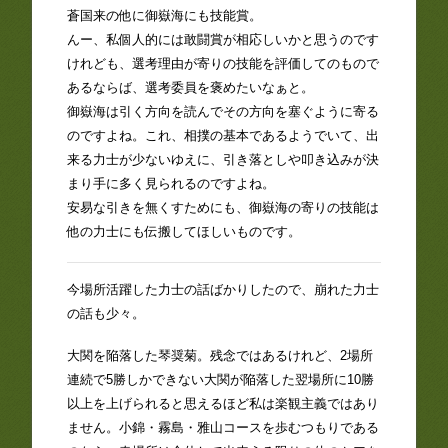
蒼国来の他に御嶽海にも技能賞。
んー、私個人的には敢闘賞が相応しいかと思うのです
けれども、選考理由が寄りの技能を評価してのもので
あるならば、選考委員を褒めたいなぁと。
御嶽海は引く方向を読んでその方向を塞ぐように寄る
のですよね。これ、相撲の基本であるようでいて、出
来る力士が少ないゆえに、引き落としや叩き込みが決
まり手に多く見られるのですよね。
安易な引きを無くすためにも、御嶽海の寄りの技能は
他の力士にも伝搬してほしいものです。
今場所活躍した力士の話ばかりしたので、崩れた力士
の話も少々。
大関を陥落した琴奨菊。残念ではあるけれど、2場所
連続で5勝しかできない大関が陥落した翌場所に10勝
以上を上げられると思えるほど私は楽観主義ではあり
ません。小錦・霧島・雅山コースを歩むつもりである