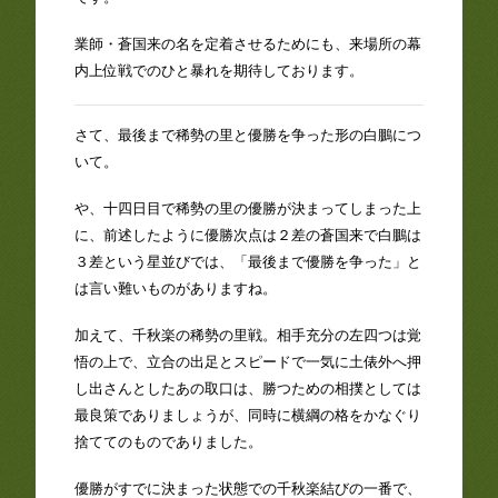
業師・蒼国来の名を定着させるためにも、来場所の幕
内上位戦でのひと暴れを期待しております。
さて、最後まで稀勢の里と優勝を争った形の白鵬につ
いて。
や、十四日目で稀勢の里の優勝が決まってしまった上
に、前述したように優勝次点は２差の蒼国来で白鵬は
３差という星並びでは、「最後まで優勝を争った」と
は言い難いものがありますね。
加えて、千秋楽の稀勢の里戦。相手充分の左四つは覚
悟の上で、立合の出足とスピードで一気に土俵外へ押
し出さんとしたあの取口は、勝つための相撲としては
最良策でありましょうが、同時に横綱の格をかなぐり
捨ててのものでありました。
優勝がすでに決まった状態での千秋楽結びの一番で、