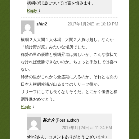
横綱の引退については言を慎みます。
Reply
↓
shin2
2017年1月24日 at 10:19 PM
横綱２人大関１人休場、大関２人負け越し。なんか
「焼け野が原」みたいな場所でした。
稀勢の里の優勝と横綱昇進は嬉しいが、こんな惨状で
なければ優勝できないのか。ちょっと手放しでは喜べ
ない。
稀勢の里がこれから全盛期に入るのか、それとも次の
日本人横綱候補が出るまでのリリーフ役か。
リリーフにしても長くなりそうだ。とにかく優勝と横
綱昇進おめでとう。
Reply
↓
甚之介
(Post author)
2017年1月24日 at 11:24 PM
shin2さん、コメントありがとうございます♪