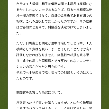
自身は１人横綱、相手は優勝大関で来場所は横綱にな
るかもしれない力士であるならば、取るべき相撲は乾
坤一擲の奇襲ではなく、自身の金看板である右四つの
相撲。これを選択してほしかったのですが、その結果
はご存知のとおりで、斜陽感を決定づけてしまいまし
た。
ただ、日馬富士と鶴竜が途中休場してしまう中、１人
横綱として責務を負い、まっとうしたことだけは高く
評価しなければなりません。終盤戦の相撲を観る限
り、途中休場した両横綱とそう変わりのないコンディ
ションの悪さだったと思うのです。
それでも千秋楽まで取り切っての11勝というのは大し
たものです。
敢闘賞を受賞した高安について。
序盤評あたりで書いた気もしますが、とにかく先場所
より体のバランスがよろしく、よく動けてました。加