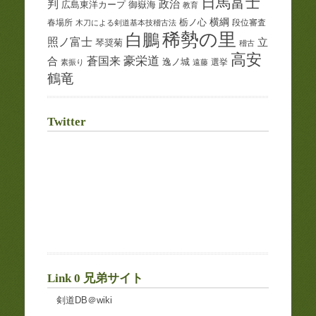
日馬富士
判
政治
御嶽海
広島東洋カープ
教育
横綱
栃ノ心
春場所
段位審査
木刀による剣道基本技稽古法
稀勢の里
白鵬
照ノ富士
立
琴奨菊
稽古
高安
蒼国来
豪栄道
合
逸ノ城
選挙
素振り
遠藤
鶴竜
Twitter
Link 0 兄弟サイト
剣道DB＠wiki