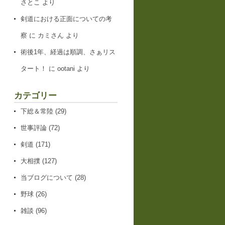
さとこ
より
剣道における正面についての考
察
に
カミさん
より
術後1年、経過は順調、さぁリス
タート！
に
ootani
より
カテゴリー
下総＆常陸
(29)
世事評論
(72)
剣道
(171)
大相撲
(127)
当ブログについて
(28)
野球
(26)
雑談
(96)