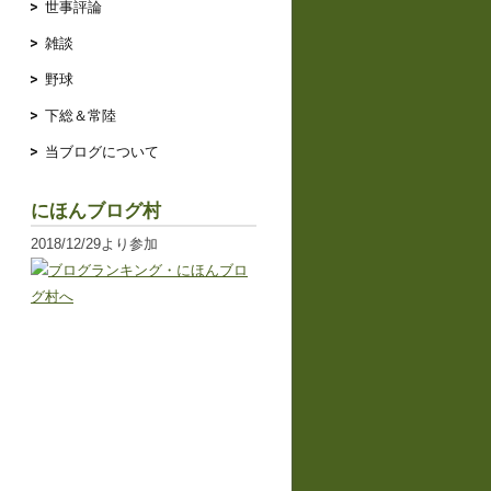
世事評論
雑談
野球
下総＆常陸
当ブログについて
にほんブログ村
2018/12/29より参加