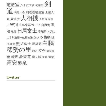
剣
道教室
八千代大会
初場所
道
剣道道場連盟
土俵入
剣道大会
大相撲
夏場所
り
大砂嵐
宝富
審判
政
御嶽海
広島東洋カープ
士
日馬富士
治
春場所
教育
木刀に
横綱
栃ノ心
段
よる剣道基本技稽古法
白鵬
照ノ富士
琴奨菊
位審査
稀勢の里
立合
稽古
素振り
蒼国来
豪栄道
逸ノ城
選挙
遠藤
高安
鶴竜
Twitter