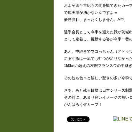
およそ四半世紀もの間を観てきたカー
で現実感が湧かないんですよｗ
優勝慣れ、まったくしません。A^^;
選手会長として今季を迎えた我が茨城
として定着し、躍動する姿が今季一番
あと、中継ぎでマコっちゃん（アドゥ
走る守るは一流でも打つが足りなかっ
150km/h超えの左腕フランスワの中継
その他も色々と嬉しい驚きの多い今季
さあ、あと残る目標は日本シリーズ制
その前に、あまり良いイメージの無い
がんばろうぜカープ！