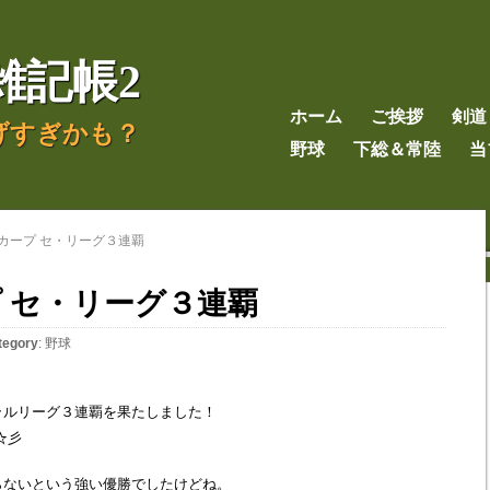
雑記帳2
ホーム
ご挨拶
剣道
げすぎかも？
野球
下総＆常陸
当
カープ セ・リーグ３連覇
プ セ・リーグ３連覇
tegory
:
野球
ラルリーグ３連覇を果たしました！
ﾉ☆彡
らないという強い優勝でしたけどね。