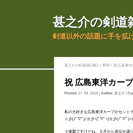
甚之介の剣道
剣道以外の話題に手を拡
甚之介の剣道雑記帳2
>
野球
>
祝 広島東洋
祝 広島東洋カー
Posted
: 27. 09. 2018 |
Author
:
甚之介
|
Ca
私の大好きな広島東洋カープがセント
☆彡(ﾉﾟ▽ﾟ)ﾉ☆彡ﾍ(ﾟ▽ﾟﾍ)☆彡(ﾉﾟ▽ﾟ)
３連覇ですけどね。５月から首位を譲