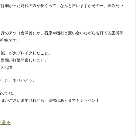
プは弱かった時代の方が長くって、なんと言いますかそのー、夢みたい
出身のアツ（會澤翼）が、石原や磯村と競い合いながらも打てる正捕手
の印象です。
ワ誠）が大ブレイクしたこと。
た野間が打撃開眼したこと。
ぎ大活躍。
でした。ありがとう。
覇ですね。
ＣＳがございますけれども、目標はあくまでもテッペン！