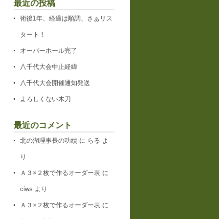
最近の投稿
術後1年、経過は順調、さぁリス
タート！
オーバーホール完了
八千代大会中止経緯
八千代大会開催通知発送
よろしくない木刀
最近のコメント
北の湖理事長の功績
に
らる
よ
り
Ａ３×２枚で作るオーダー表
に
ciws
より
Ａ３×２枚で作るオーダー表
に