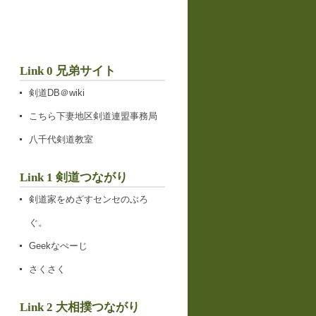
Link 0 兄弟サイト
剣道DB＠wiki
こちら下妻地区剣道連盟事務局
八千代剣道教室
Link 1 剣道つながり
剣道家をめざすセンセのぶろ
ぐ。
Geekなぺーじ
さくさく
Link 2 大相撲つながり