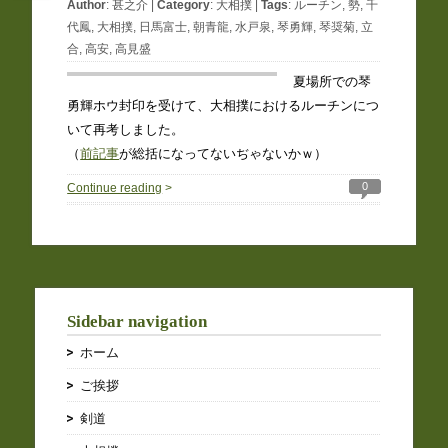
Author
:
甚之介
|
Category
:
大相撲
|
Tags
:
ルーチン
,
勢
,
千
代鳳
,
大相撲
,
日馬富士
,
朝青龍
,
水戸泉
,
琴勇輝
,
琴奨菊
,
立
合
,
高安
,
高見盛
夏場所での琴
勇輝ホウ封印を受けて、大相撲におけるルーチンにつ
いて再考しました。
（
前記事
が総括になってないぢゃないかｗ）
0
Continue reading
>
Sidebar navigation
ホーム
ご挨拶
剣道