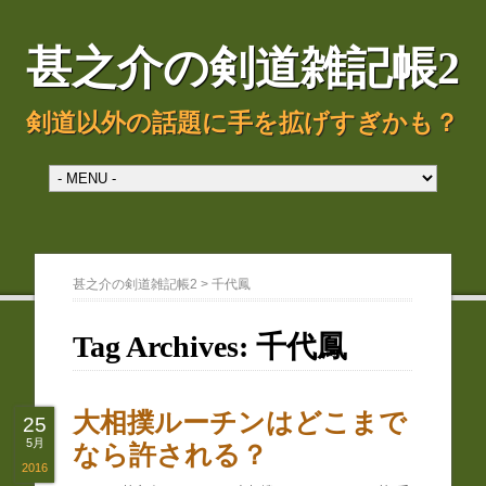
甚之介の剣道雑記帳2
剣道以外の話題に手を拡げすぎかも？
甚之介の剣道雑記帳2
>
千代鳳
Tag Archives:
千代鳳
大相撲ルーチンはどこまで
25
5月
なら許される？
2016