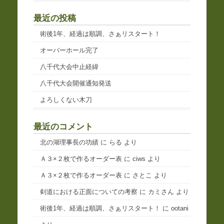
最近の投稿
術後1年、経過は順調、さぁリスタート！
オーバーホール完了
八千代大会中止経緯
八千代大会開催通知発送
よろしくない木刀
最近のコメント
北の湖理事長の功績
に
らる
より
Ａ３×２枚で作るオーダー表
に
ciws
より
Ａ３×２枚で作るオーダー表
に
さとこ
より
剣道における正面についての考察
に
カミさん
より
術後1年、経過は順調、さぁリスタート！
に
ootani