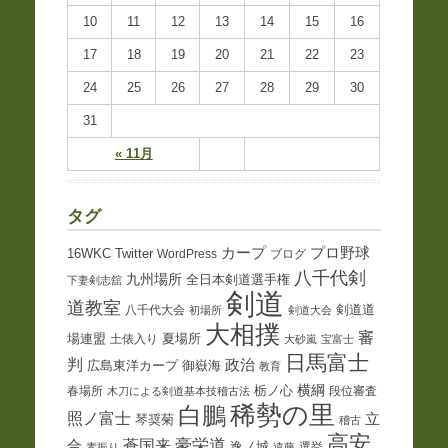
10
11
12
13
14
15
16
17
18
19
20
21
22
23
24
25
26
27
28
29
30
31
« 11月
タグ
プロ野球
カープ
16WKC
Twitter
WordPress
ブログ
八千代剣
九州場所
全日本剣道選手権
下妻剣志舘
剣道
道教室
八千代大会
剣道道
初場所
剣道大会
大相撲
審
夏場所
場連盟
土俵入り
大砂嵐
宝富士
日馬富士
判
政治
御嶽海
広島東洋カープ
教育
横綱
栃ノ心
春場所
段位審査
木刀による剣道基本技稽古法
稀勢の里
白鵬
照ノ富士
立
琴奨菊
稽古
高安
蒼国来
豪栄道
合
逸ノ城
選挙
素振り
遠藤