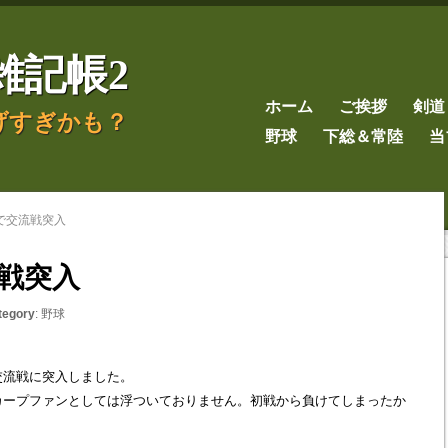
雑記帳2
ホーム
ご挨拶
剣道
げすぎかも？
野球
下総＆常陸
当
で交流戦突入
戦突入
tegory
:
野球
交流戦に突入しました。
カープファンとしては浮ついておりません。初戦から負けてしまったか