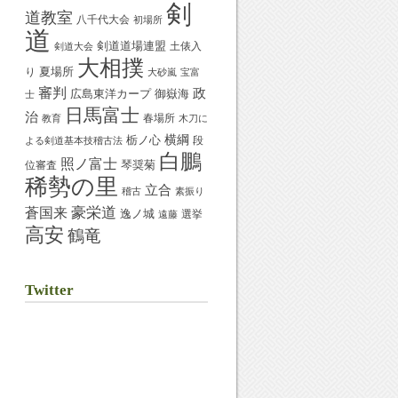
剣
道教室
八千代大会
初場所
道
剣道道場連盟
土俵入
剣道大会
大相撲
夏場所
り
大砂嵐
宝富
審判
政
御嶽海
広島東洋カープ
士
日馬富士
治
春場所
教育
木刀に
横綱
栃ノ心
段
よる剣道基本技稽古法
白鵬
照ノ富士
琴奨菊
位審査
稀勢の里
立合
稽古
素振り
蒼国来
豪栄道
逸ノ城
選挙
遠藤
高安
鶴竜
Twitter