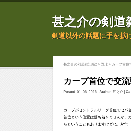
甚之介の剣道
剣道以外の話題に手を拡
甚之介の剣道雑記帳2
>
野球
>
カープ首位
カープ首位で交流
Posted
: 01. 06. 2016 |
Author
:
甚之介
|
Ca
カープがセントラルリーグ首位でセパ
首位という位置は落ち着きませんが、
らということもありますけどね。A^^;