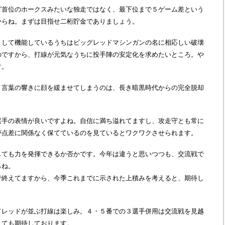
グ首位のホークスみたいな独走ではなく、最下位まで５ゲーム差という
からね。まずは目指せ二桁貯金でありましょう。
として機能しているうちはビッグレッドマシンガンの名に相応しい破壊
のですから、打線が元気なうちに投手陣の安定化を求めたいところ。や
す。
う言葉の響きに顔を緩ませてしまうのは、長き暗黒時代からの完全脱却
選手の表情が良いですよね。自信に満ち溢れてますし、攻走守とも常に
が点差に関係なく保てているのを見ているとワクワクさせられます。
しても力を発揮できるか否かです。今年は違うと思いつつも、交流戦で
らね。
で終えてますから、今季これまでに示された上積みを考えると、期待し
ドレッドが並ぶ打線は楽しみ。４・５番での３選手併用は交流戦を見越
とても期待しております。