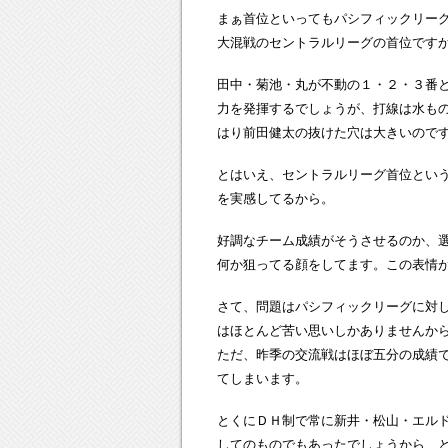
まぁ首位といってもパシフィックリー
大混戦のセントラルリーグの首位です
田中・菊池・丸が不動の１・２・３番
力を発揮するでしょうが、打線は水も
はり前田健太の抜けた穴は大きいので
とはいえ、セントラルリーグ首位とい
を実感してるから。
好調なチーム成績がそうさせるのか、
何か狙ってる顔をしてます。この表情
さて、問題はパシフィックリーグに対
はほとんど苦い思いしかありませんか
ただ、昨季の交流戦はほぼ五分の成績
てしまいます。
とくにＤＨ制で常に新井・松山・エル
してのものでもあったでしょうから、