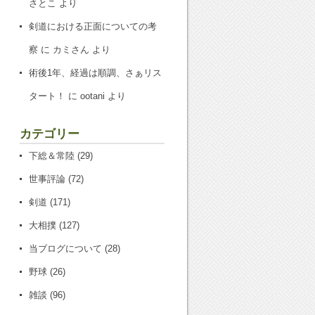
さとこ
より
剣道における正面についての考
察
に
カミさん
より
術後1年、経過は順調、さぁリス
タート！
に
ootani
より
カテゴリー
下総＆常陸
(29)
世事評論
(72)
剣道
(171)
大相撲
(127)
当ブログについて
(28)
野球
(26)
雑談
(96)