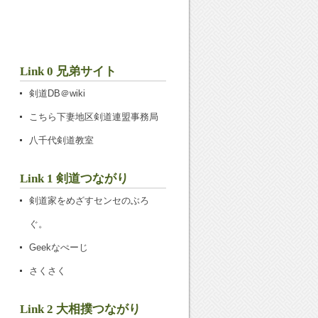
Link 0 兄弟サイト
剣道DB＠wiki
こちら下妻地区剣道連盟事務局
八千代剣道教室
Link 1 剣道つながり
剣道家をめざすセンセのぶろ
ぐ。
Geekなぺーじ
さくさく
Link 2 大相撲つながり