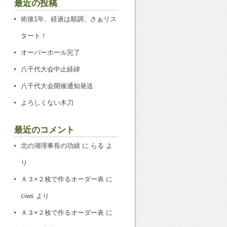
最近の投稿
術後1年、経過は順調、さぁリス
タート！
オーバーホール完了
八千代大会中止経緯
八千代大会開催通知発送
よろしくない木刀
最近のコメント
北の湖理事長の功績
に
らる
よ
り
Ａ３×２枚で作るオーダー表
に
ciws
より
Ａ３×２枚で作るオーダー表
に