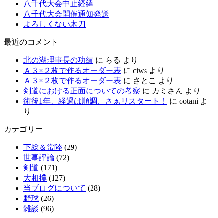
八千代大会中止経緯
八千代大会開催通知発送
よろしくない木刀
最近のコメント
北の湖理事長の功績
に
らる
より
Ａ３×２枚で作るオーダー表
に
ciws
より
Ａ３×２枚で作るオーダー表
に
さとこ
より
剣道における正面についての考察
に
カミさん
より
術後1年、経過は順調、さぁリスタート！
に
ootani
よ
り
カテゴリー
下総＆常陸
(29)
世事評論
(72)
剣道
(171)
大相撲
(127)
当ブログについて
(28)
野球
(26)
雑談
(96)