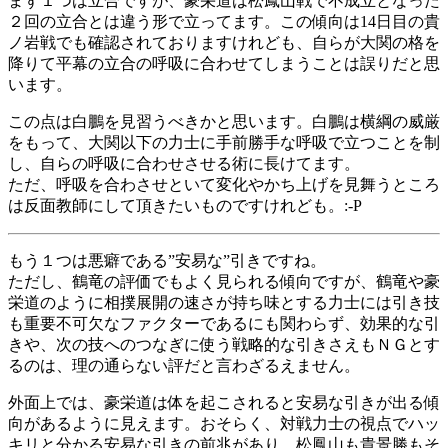
まず１つは立合ですが、豪栄道は松鳳山戦で不成立となった
２回の立合とは違う形で立ってます。この傾向は14日目の貴
ノ岩戦でも確認されておりますけれども、自らが大関の格を
降りて平幕の立合の呼吸に合わせてしまうことは誤りだと思
います。
この点は白鵬を見習うべきかと思います。白鵬は横綱の威厳
をもって、大関以下の力士に手前勝手な呼吸で立つことを制
し、自らの呼吸に合わせさせる術に長けてます。
ただ、呼吸を合わさせといて変化やかち上げを見舞うところ
は反面教師にして頂きたいものですけれども。:-P
もう１つは悪癖である”安易な”引きですね。
ただし、鶴竜の評価でもよく見られる傾向ですが、鶴竜や豪
栄道のように相撲展開の速さが持ち味とする力士には引き技
も重要不可欠なファクターであるにも関わらず、効果的な引
きや、次の技へのつなぎに使う戦略的な引きさえもＮＧとす
るのは、理の通らない評だと言わざるえません。
外面上では、豪栄道は体を起こされると安易な引きが出る傾
向があるように見えます。おそらく、対戦力士の視点でハッ
キリと分かる安易な引きの前兆があり、松鳳山も貴景勝もそ