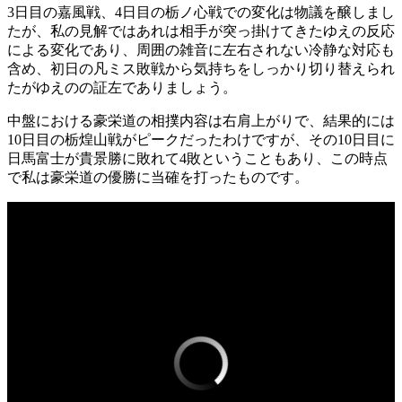
3日目の嘉風戦、4日目の栃ノ心戦での変化は物議を醸しまし
たが、私の見解ではあれは相手が突っ掛けてきたゆえの反応
による変化であり、周囲の雑音に左右されない冷静な対応も
含め、初日の凡ミス敗戦から気持ちをしっかり切り替えられ
たがゆえのの証左でありましょう。
中盤における豪栄道の相撲内容は右肩上がりで、結果的には
10日目の栃煌山戦がピークだったわけですが、その10日目に
日馬富士が貴景勝に敗れて4敗ということもあり、この時点
で私は豪栄道の優勝に当確を打ったものです。