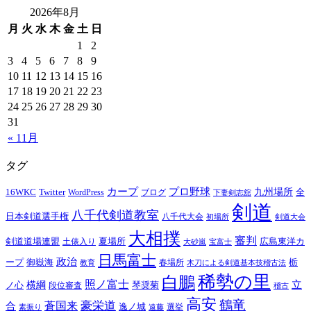
2026年8月
月
火
水
木
金
土
日
1
2
3
4
5
6
7
8
9
10
11
12
13
14
15
16
17
18
19
20
21
22
23
24
25
26
27
28
29
30
31
« 11月
タグ
プロ野球
カープ
九州場所
16WKC
Twitter
全
WordPress
ブログ
下妻剣志舘
剣道
八千代剣道教室
日本剣道選手権
八千代大会
初場所
剣道大会
大相撲
審判
夏場所
剣道道場連盟
広島東洋カ
土俵入り
大砂嵐
宝富士
日馬富士
政治
御嶽海
栃
ープ
春場所
教育
木刀による剣道基本技稽古法
稀勢の里
白鵬
照ノ富士
立
横綱
ノ心
琴奨菊
段位審査
稽古
高安
鶴竜
蒼国来
豪栄道
合
逸ノ城
選挙
素振り
遠藤