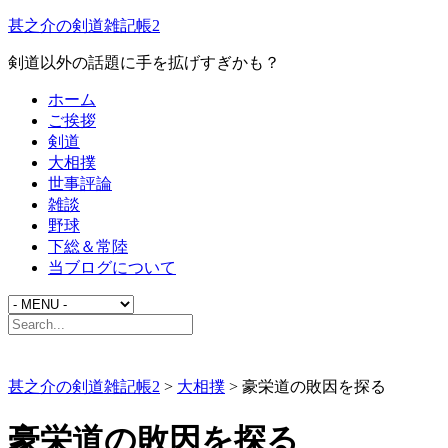
甚之介の剣道雑記帳2
剣道以外の話題に手を拡げすぎかも？
ホーム
ご挨拶
剣道
大相撲
世事評論
雑談
野球
下総＆常陸
当ブログについて
甚之介の剣道雑記帳2
>
大相撲
>
豪栄道の敗因を探る
豪栄道の敗因を探る