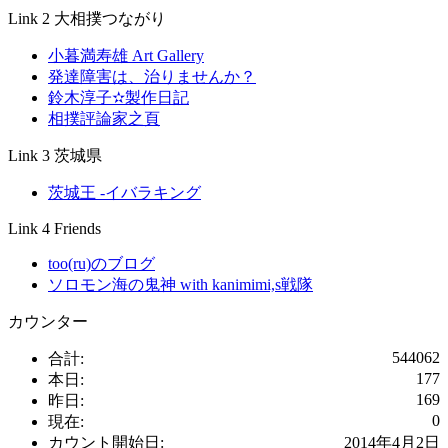
Link 2 大相撲つながり
小暮満寿雄 Art Gallery
発達障害は、治りませんか？
鈴木淳子✫製作日記
相撲評論家之頁
Link 3 茨城県
茨城王 -イバラキング
Link 4 Friends
too(ru)のブログ
ソロモン海の鬼神 with kanimimi,s戦隊
カウンター
544062
合計:
177
本日:
169
昨日:
0
現在:
カウント開始日:
2014年4月2日