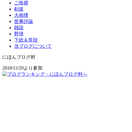
ご挨拶
剣道
大相撲
世事評論
雑談
野球
下総＆常陸
当ブログについて
にほんブログ村
2018/12/29より参加