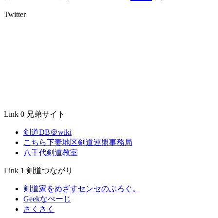
Twitter
Link 0 兄弟サイト
剣道DB＠wiki
こちら下妻地区剣道連盟事務局
八千代剣道教室
Link 1 剣道つながり
剣道家をめざすセンセのぶろぐ。
Geekなぺーじ
さくさく