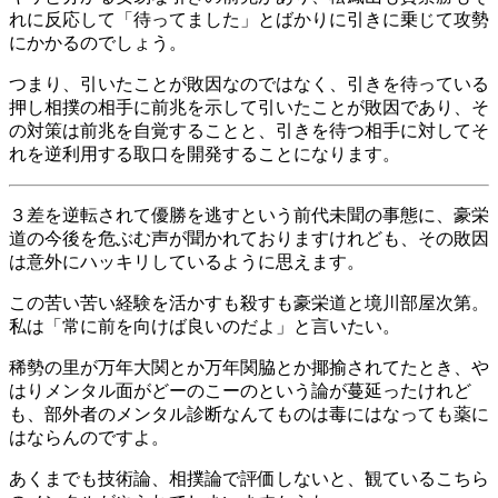
れに反応して「待ってました」とばかりに引きに乗じて攻勢
にかかるのでしょう。
つまり、引いたことが敗因なのではなく、引きを待っている
押し相撲の相手に前兆を示して引いたことが敗因であり、そ
の対策は前兆を自覚することと、引きを待つ相手に対してそ
れを逆利用する取口を開発することになります。
３差を逆転されて優勝を逃すという前代未聞の事態に、豪栄
道の今後を危ぶむ声が聞かれておりますけれども、その敗因
は意外にハッキリしているように思えます。
この苦い苦い経験を活かすも殺すも豪栄道と境川部屋次第。
私は「常に前を向けば良いのだよ」と言いたい。
稀勢の里が万年大関とか万年関脇とか揶揄されてたとき、や
はりメンタル面がどーのこーのという論が蔓延ったけれど
も、部外者のメンタル診断なんてものは毒にはなっても薬に
はならんのですよ。
あくまでも技術論、相撲論で評価しないと、観ているこちら