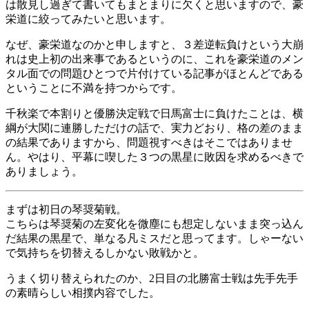
は散見し過ぎて書いてもまとまりに欠くと思いますので、豪
栄道に絞ってみたいと思います。
なぜ、豪栄道なのかと申しますと、３差逆転負けという大崩
れは史上初の出来事であるというのに、これを豪栄道のメン
タル面での問題ひとつで片付けている記事がほとんどである
ということに不満を持つからです。
千秋楽で本割りと優勝決定戦で日馬富士に負けたことは、横
綱が大関に連勝しただけの話で、実力どおり、格の差のまま
の結果でありますから、問題視すべきはそこではありませ
ん。やはり、平幕に喫した３つの黒星に敗因を求めるべきで
ありましょう。
まずは初日の琴奨菊戦。
こちらは琴奨菊の左変化を微塵にも想定しないまま突っ込ん
だ結果の黒星で、単なる凡ミスだと思ってます。しゃーない
で気持ちを切替えるしかない敗戦かと。
うまく切り替えられたのか、2日目の北勝富士戦は先手先手
の素晴らしい相撲内容でした。