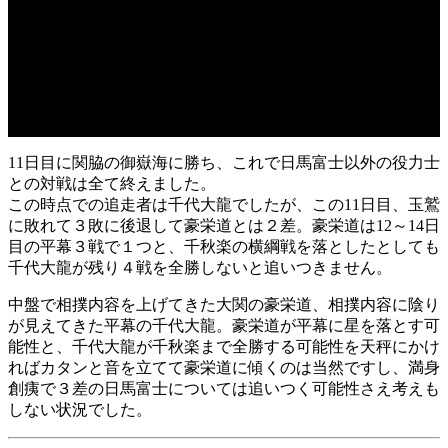
11日目に関脇の御嶽海に勝ち、これで日馬富士以外の役力士
との対戦は全て終えました。
この時点での追走者は千代大龍でしたが、この11日目、玉鷲
に敗れて３敗に後退して豪栄道とは２差。豪栄道は12～14日
目の平幕３戦で１つと、千秋楽の横綱戦を落としたとしても
千代大龍が残り４戦を全勝しないと追いつきません。
中盤で相撲内容を上げてきた大関の豪栄道、相撲内容に陰り
が見えてきた平幕の千代大龍。豪栄道が平幕に星を落とす可
能性と、千代大龍が千秋楽まで全勝する可能性を天秤にかけ
ればカタンと音を立てて豪栄道に傾くのは当然ですし、満身
創痍で３差の日馬富士については追いつく可能性さえ考えも
しない状況でした。