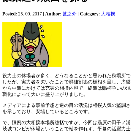
Posted
: 25. 09. 2017 |
Author
:
甚之介
|
Category
:
大相撲
役力士の休場者が多く、どうなることかと思われた秋場所で
したが、実力者を欠いたことで群雄割拠の様相を呈し、序盤
から中盤にかけては充実の相撲内容で、終盤は賜杯争いの混
戦化によって大いに盛り上がりました。
メディアによる事前予想と逆の目の活況は相撲人気の堅調さ
を示しており、安堵しているところです。
で、恒例の大相撲本場所総括ですが、今回は贔屓の田子ノ浦
茨城コンビが休場ということで軸を作れず、平幕の活躍力士